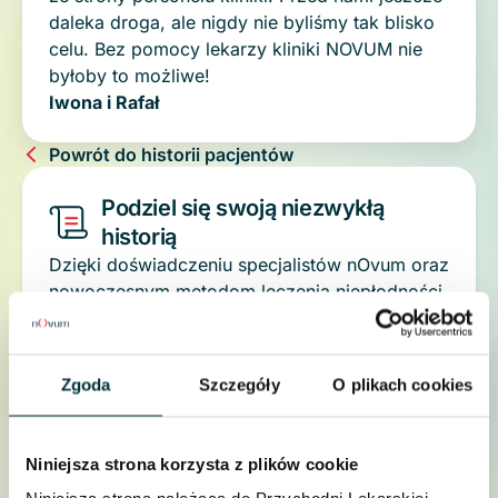
daleka droga, ale nigdy nie byliśmy tak blisko
celu. Bez pomocy lekarzy kliniki NOVUM nie
byłoby to możliwe!
Iwona i Rafał
Powrót do historii pacjentów
Podziel się swoją niezwykłą
historią
Dzięki doświadczeniu specjalistów nOvum oraz
nowoczesnym metodom leczenia niepłodności
uzyskaliśmy już ponad 27 000 ciąż. Za tą
liczbą stoją tysiące wzruszających historii
naszych Pacjentów, które zakończyły się
Zgoda
Szczegóły
O plikach cookies
spełnionym marzeniem o rodzicielstwie. Z
ogromną przyjemnością przedstawiamy Ich
doświadczenia, które często stanowią
Niniejsza strona korzysta z plików cookie
dokumentację wieloletnich starań o poczęcie