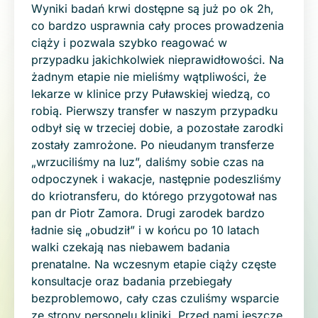
Wyniki badań krwi dostępne są już po ok 2h,
co bardzo usprawnia cały proces prowadzenia
ciąży i pozwala szybko reagować w
przypadku jakichkolwiek nieprawidłowości. Na
żadnym etapie nie mieliśmy wątpliwości, że
lekarze w klinice przy Puławskiej wiedzą, co
robią. Pierwszy transfer w naszym przypadku
odbył się w trzeciej dobie, a pozostałe zarodki
zostały zamrożone. Po nieudanym transferze
„wrzuciliśmy na luz”, daliśmy sobie czas na
odpoczynek i wakacje, następnie podeszliśmy
do kriotransferu, do którego przygotował nas
pan dr Piotr Zamora. Drugi zarodek bardzo
ładnie się „obudził” i w końcu po 10 latach
walki czekają nas niebawem badania
prenatalne. Na wczesnym etapie ciąży częste
konsultacje oraz badania przebiegały
bezproblemowo, cały czas czuliśmy wsparcie
ze strony personelu kliniki. Przed nami jeszcze