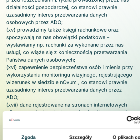
działalności gospodarczej, co stanowi prawnie
uzasadniony interes przetwarzania danych
osobowych przez ADO;
(xv) prowadzimy także księgi rachunkowe oraz
spoczywają na nas obowiązki podatkowe –
wystawiamy np. rachunki za wykonane przez nas
usługi, co wiąże się z koniecznością przetwarzania
Państwa danych osobowych;
(xvi) zapewnienie bezpieczeństwa osób i mienia przy
wykorzystaniu monitoringu wizyjnego, rejestrującego
wizerunek w siedzibie nOvum , co stanowi prawnie
uzasadniony interes przetwarzania danych przez
ADO;
(xvii) dane rejestrowane na stronach internetowych
nOvum w celach statystycznych, aby diagnozować
problemy z serwerem i udoskonalić nasze usługi
internetowe co stanowi prawnie uzasadniony interes
przetwarzania danych przez ADO.
Zgoda
Szczegóły
O plikach c