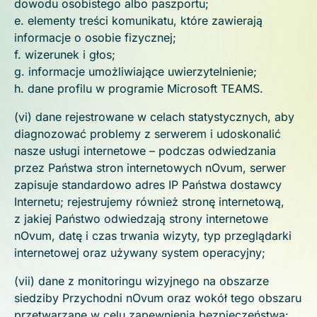
dowodu osobistego albo paszportu;
e. elementy treści komunikatu, które zawierają
informacje o osobie fizycznej;
f. wizerunek i głos;
g. informacje umożliwiające uwierzytelnienie;
h. dane profilu w programie Microsoft TEAMS.
(vi) dane rejestrowane w celach statystycznych, aby
diagnozować problemy z serwerem i udoskonalić
nasze usługi internetowe – podczas odwiedzania
przez Państwa stron internetowych nOvum, serwer
zapisuje standardowo adres IP Państwa dostawcy
Internetu; rejestrujemy również stronę internetową,
z jakiej Państwo odwiedzają strony internetowe
nOvum, datę i czas trwania wizyty, typ przeglądarki
internetowej oraz używany system operacyjny;
(vii) dane z monitoringu wizyjnego na obszarze
siedziby Przychodni nOvum oraz wokół tego obszaru
przetwarzane w celu zapewnienia bezpieczeństwa: