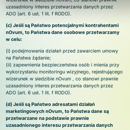
wycofaniu zgody samodzielnie usunąć stare pliki cookies ze
uzasadniony interes przetwarzania danych przez
swojej przeglądarki wchodząc w jej ustawienia. Przesunięcie
ADO (art. 6 ust. 1 lit. f RODO).
suwaka w prawo oznacza zgodę, przesuniecie suwaka w le
oznacza brak zgody.
(c) Jeśli są Państwo potencjalnymi kontrahentami
nOvum, to Państwa dane osobowe przetwarzamy
Polityka Prywatności
w celu:
(i) podejmowania działań przed zawarciem umowy
na Państwa żądanie;
(ii) zapewnienia bezpieczeństwa osób i mienia przy
wykorzystaniu monitoringu wizyjnego, rejestrującego
wizerunek w siedzibie nOvum , co stanowi prawnie
uzasadniony interes przetwarzania danych przez
ADO (art. 6 ust. 1 lit. f RODO).
(d) Jeśli są Państwo adresatami działań
marketingowych nOvum, to Państwa dane są
przetwarzane na podstawie prawnie
uzasadnionego interesu przetwarzania danych