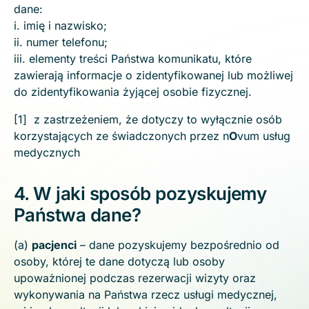
dane:
i. imię i nazwisko;
ii. numer telefonu;
iii. elementy treści Państwa komunikatu, które
zawierają informacje o zidentyfikowanej lub możliwej
do zidentyfikowania żyjącej osobie fizycznej.
[1] z zastrzeżeniem, że dotyczy to wyłącznie osób
korzystających ze świadczonych przez n
O
vum usług
medycznych
4. W jaki sposób pozyskujemy
Państwa dane?
(a)
pacjenci
– dane pozyskujemy bezpośrednio od
osoby, której te dane dotyczą lub osoby
upoważnionej podczas rezerwacji wizyty oraz
wykonywania na Państwa rzecz usługi medycznej,