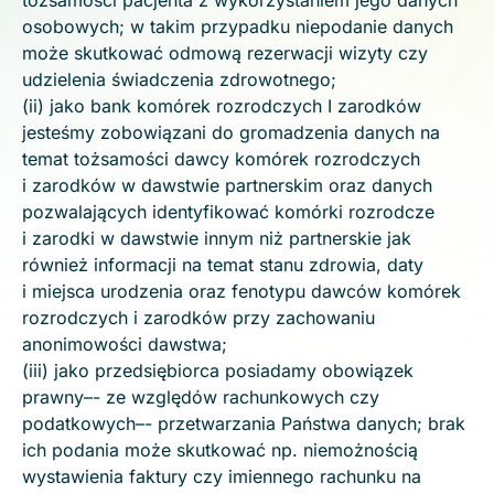
tożsamości pacjenta z wykorzystaniem jego danych
osobowych; w takim przypadku niepodanie danych
może skutkować odmową rezerwacji wizyty czy
udzielenia świadczenia zdrowotnego;
(ii) jako bank komórek rozrodczych I zarodków
jesteśmy zobowiązani do gromadzenia danych na
temat tożsamości dawcy komórek rozrodczych
i zarodków w dawstwie partnerskim oraz danych
pozwalających identyfikować komórki rozrodcze
i zarodki w dawstwie innym niż partnerskie jak
również informacji na temat stanu zdrowia, daty
i miejsca urodzenia oraz fenotypu dawców komórek
rozrodczych i zarodków przy zachowaniu
anonimowości dawstwa;
(iii) jako przedsiębiorca posiadamy obowiązek
prawny–- ze względów rachunkowych czy
podatkowych–- przetwarzania Państwa danych; brak
ich podania może skutkować np. niemożnością
wystawienia faktury czy imiennego rachunku na