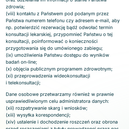
zdrowia;
(viii) kontaktu z Państwem pod podanym przez
Państwa numerem telefonu czy adresem e-mail, aby
np. potwierdzić rezerwację bądź odwołać termin
konsultacji lekarskiej, przypomnieć Państwu o tej
konsultacji, poinformować o konieczności
przygotowania się do umówionego zabiegu;
(ix) umożliwienia Państwu dostępu do wyników
badań on-line;
(x) objęcia publicznym programem zdrowotnym;
(xi) przeprowadzenia wideokonsultacji
i telekonsultacji;
Dane osobowe przetwarzamy również w prawnie
usprawiedliwionym celu administratora danych:
(xii) rozpatrywanie skarg i wniosków;
(xiii) wysyłka korespondencji;
(xiv) ustalenie i dochodzenie roszczeń oraz obrona
przed roszczeniami z tytułu prowadzonej przez nas