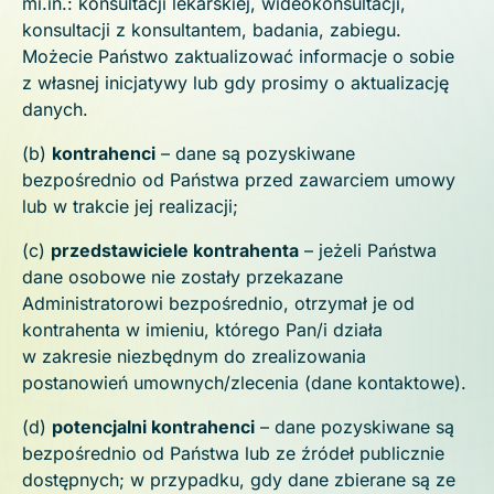
mi.in.: konsultacji lekarskiej, wideokonsultacji,
konsultacji z konsultantem, badania, zabiegu.
Możecie Państwo zaktualizować informacje o sobie
z własnej inicjatywy lub gdy prosimy o aktualizację
danych.
(b)
kontrahenci
– dane są pozyskiwane
bezpośrednio od Państwa przed zawarciem umowy
lub w trakcie jej realizacji;
(c)
przedstawiciele kontrahenta
– jeżeli Państwa
dane osobowe nie zostały przekazane
Administratorowi bezpośrednio, otrzymał je od
kontrahenta w imieniu, którego Pan/i działa
w zakresie niezbędnym do zrealizowania
postanowień umownych/zlecenia (dane kontaktowe).
(d)
potencjalni kontrahenci
– dane pozyskiwane są
bezpośrednio od Państwa lub ze źródeł publicznie
dostępnych; w przypadku, gdy dane zbierane są ze