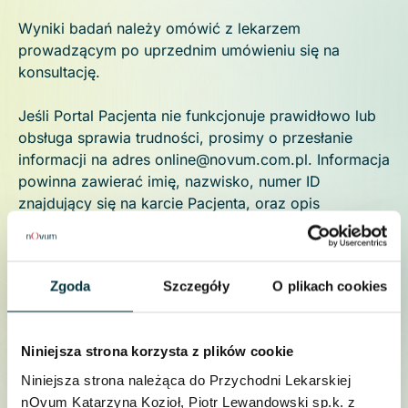
Wyniki badań należy omówić z lekarzem
prowadzącym po uprzednim umówieniu się na
konsultację.
Jeśli Portal Pacjenta nie funkcjonuje prawidłowo lub
obsługa sprawia trudności, prosimy o przesłanie
informacji na adres online@novum.com.pl. Informacja
powinna zawierać imię, nazwisko, numer ID
znajdujący się na karcie Pacjenta, oraz opis
problemu.
Nasz specjalista skontaktuje się z Państwem w ciągu
2 dni roboczych, a odpowiedź zostanie wysłana na
Zgoda
Szczegóły
O plikach cookies
adres mailowy, który został podany podczas
podpisywania zgody na odbiór wyników online.
Niniejsza strona korzysta z plików cookie
Niniejsza strona należąca do Przychodni Lekarskiej
nOvum Katarzyna Kozioł, Piotr Lewandowski sp.k. z