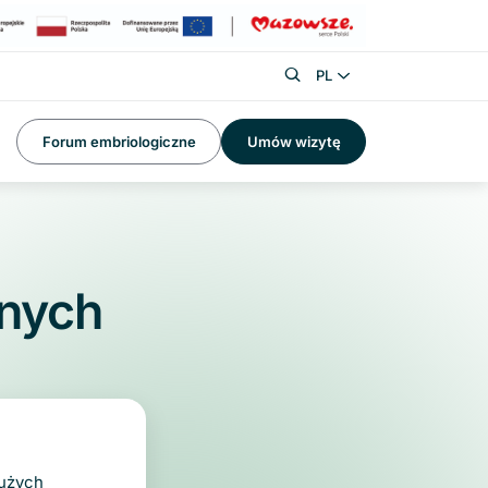
PL
Forum embriologiczne
Umów wizytę
lnych
dużych