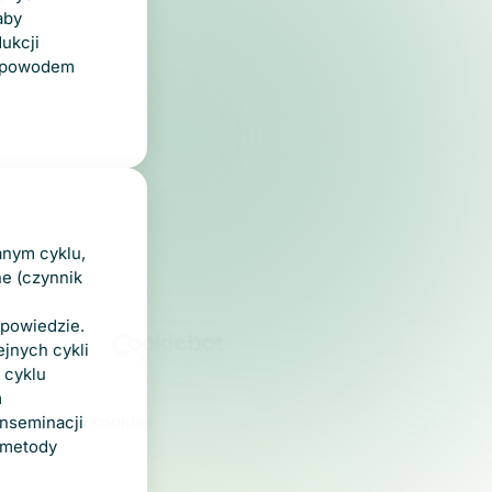
aby
ukcji
t powodem
anym cyklu,
ne (czynnik
 powiedzie.
jnych cykli
 cyklu
m
O plikach cookies
inseminacji
e metody