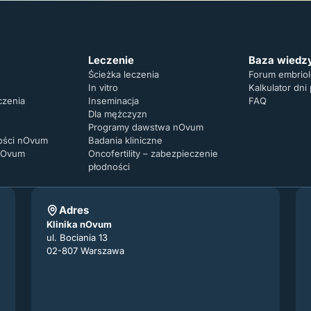
Leczenie
Baza wiedz
Ścieżka leczenia
Forum embrio
In vitro
Kalkulator dni
czenia
Inseminacja
FAQ
Dla mężczyzn
Programy dawstwa nOvum
ności nOvum
Badania kliniczne
 nOvum
Oncofertility – zabezpieczenie
płodności
Adres
Klinika nOvum
ul. Bociania 13
02-807 Warszawa