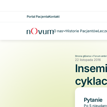
Przejdź do treści
Portal Pacjenta
Kontakt
O nas
Historie Pacjentów
Lecz
Strona główna
»
Forum embri
22 listopada 2016
Insemi
cyklac
Pytanie
Po 5 nieudan