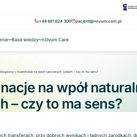
+48 661 624 300
pacjent@novum.com.pl
enie
Baza wiedzy
nOvum Care
ologiczne
»
Inseminacje na wpół naturalnych cyklach – czy to ma sens?
nacje na wpół natura
h – czy to ma sens?
ych transferach, przy dobrych wynikach i ładnych zarodkach, 