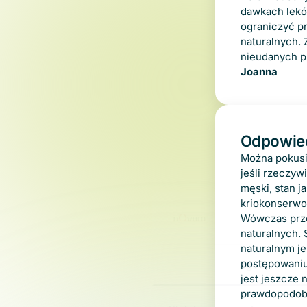
dawkach leków
ograniczyć p
naturalnych.
nieudanych pr
Joanna
Odpowie
Można pokusi
jeśli rzeczy
męski, stan j
kriokonserwo
Wówczas prze
naturalnych. 
naturalnym je
postępowaniu
Zgoda
jest jeszcze 
prawdopodobn