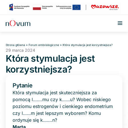
Przejdź do treści
Strona główna
»
Forum embriologiczne
»
Która stymulacja jest korzystniejsza?
29 marca 2024
Która stymulacja jest
korzystniejsza?
Pytanie
Która stymulacja jest skuteczniejsza za
pomocą l…….mu czy k……u? Wobec niskiego
poziomu estrogenów i cienkiego endometrium
czy l……m jest lepszym wyborem? Komu
ordynuje się k…….n?
Marta