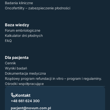
Badania kliniczne
Oncofertility – zabezpieczenie płodności
Polityka Prywatności
Baza wiedzy
Forum embriologiczne
Kalkulator dni płodnych
FAQ
Dla pacjenta
Cennik
Wyniki badań
Dokumentacja medyczna
Rządowy program refundacji in vitro – program i regulaminy.
Ośrodki współpracujące
Kontakt
+48 661 624 300
pacjent@novum.com.pl