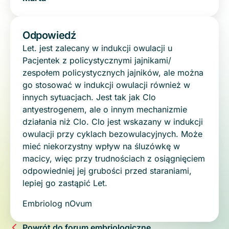
Odpowiedź
Let. jest zalecany w indukcji owulacji u
Pacjentek z policystycznymi jajnikami/
zespołem policystycznych jajników, ale można
go stosować w indukcji owulacji również w
innych sytuacjach. Jest tak jak Clo
antyestrogenem, ale o innym mechanizmie
działania niż Clo. Clo jest wskazany w indukcji
owulacji przy cyklach bezowulacyjnych. Może
mieć niekorzystny wpływ na śluzówkę w
macicy, więc przy trudnościach z osiągnięciem
odpowiedniej jej grubości przed staraniami,
lepiej go zastąpić Let.
Embriolog nOvum
Powrót do forum embriologiczne