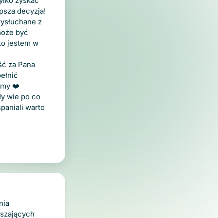
ylko zyskać
epsza decyzja!
wysłuchane z
może być
 to jestem w
ść za Pana
ełnić
emy ❤️
y wie po co
paniali warto
O plikach cookies
nia
uszających