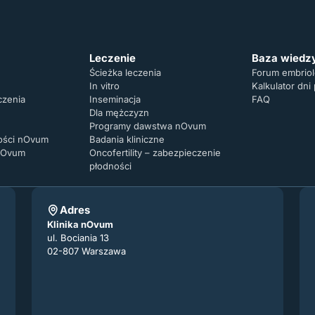
Leczenie
Baza wiedz
Ścieżka leczenia
Forum embrio
In vitro
Kalkulator dni
czenia
Inseminacja
FAQ
Dla mężczyzn
Programy dawstwa nOvum
ności nOvum
Badania kliniczne
 nOvum
Oncofertility – zabezpieczenie
płodności
Adres
Klinika nOvum
ul. Bociania 13
02-807 Warszawa