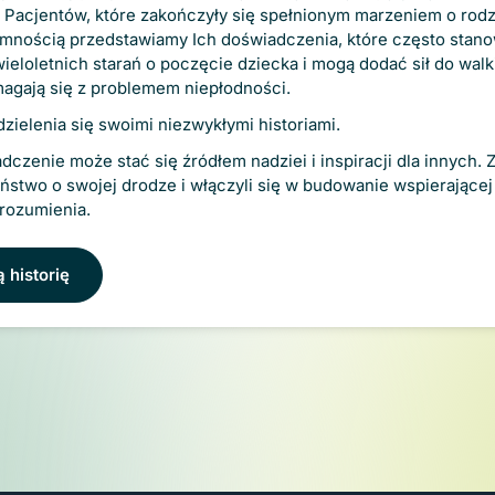
 plików cookie
h Pacjentów, które zakończyły się spełnionym marzeniem o rodzi
o Przychodni Lekarskiej nOvum Katarzyna Kozioł, Piotr Lewandow
mnością przedstawiamy Ich doświadczenia, które często stano
eloletnich starań o poczęcie dziecka i mogą dodać sił do walk
 02-807 Warszawa (dalej nOvum), wykorzystuje następujące pliki
magają się z problemem niepłodności.
 z witryny), jak i dodatkowe, w tym analityczne/statystyczne (
(w przypadku ich przechowywania po zakończeniu sesji). Dodatk
ielenia się swoimi niezwykłymi historiami.
przednią zgodą, którą wyrażasz poprzez przesunięcie suwaka 
czenie może stać się źródłem nadziei i inspiracji dla innych.
. W tym celu kliknij w miniaturkę „ciasteczka” w lewym dolny
ństwo o swojej drodze i włączyli się w budowanie wspierające
tawień plików cookies. Pamiętaj, że wycofanie zgody nie będzie
zrozumienia.
mowaliśmy za Twoją zgodą zanim została ona wycofana. Pamięta
tare pliki cookies ze swojej przeglądarki wchodząc w jej ustaw
Spersonalizuj
Z
 historię
uniecie suwaka w lewo oznacza brak zgody.