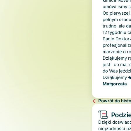
klinice Novum
umówiliśmy si
Od pierwszej 
pełnym szacun
trudno, ale d
12 tygodniu c
Panie Doktor
profesjonaliz
marzenie o r
Dziękujemy r
jest i co ma 
do Was jeźdz
Dziękujemy ❤
Małgorzata
Powrót do histo
Zgoda
Podzie
Dzięki doświad
niepłodności uz