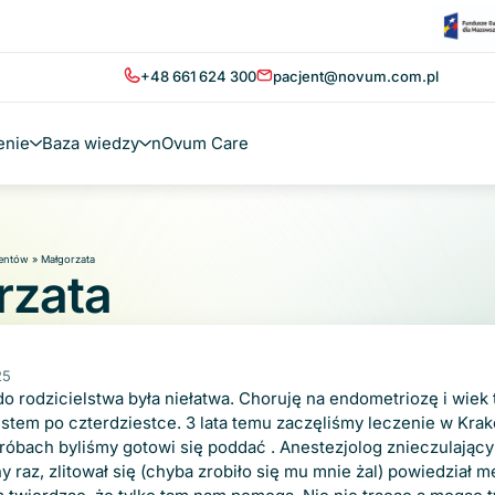
+48 661 624 300
pacjent@novum.com.pl
enie
Baza wiedzy
nOvum Care
jentów
»
Małgorzata
rzata
25
o rodzicielstwa była niełatwa. Choruję na endometriozę i wiek 
estem po czterdziestce. 3 lata temu zaczęliśmy leczenie w Krak
róbach byliśmy gotowi się poddać . Anestezjolog znieczulając
ny raz, zlitował się (chyba zrobiło się mu mnie żal) powiedział 