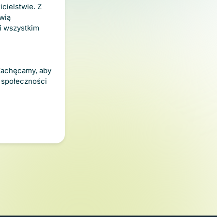
cielstwie. Z
ski sp.k. z siedzibą w
wią
i wszystkim
 cookies: niezbędne (bez
pomiar) i marketingowe oraz
owe pliki cookies będą
w prawo. Zgodę możesz
 Zachęcamy, aby
m rogu strony, aby
j społeczności
 miało wpływu na zgodność z
j też, aby po wycofaniu
ienia. Przesunięcie suwaka w
ezwól na wszystkie