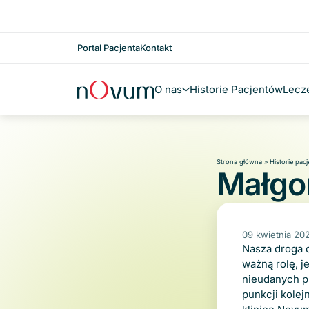
Przejdź do treści
Portal Pacjenta
Kontakt
O nas
Historie Pacjentów
Lecz
Strona główna
»
Historie pac
Małgo
09 kwietnia 20
Nasza droga d
ważną rolę, j
nieudanych p
punkcji kolej