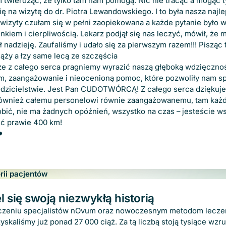
 twierdząc, że tylko tam nam pomogą. Nic nie tracąc a mogąc t
ę na wizytę do dr. Piotra Lewandowskiego. I to była nasza najl
wizyty czułam się w pełni zaopiekowana a każde pytanie było 
kiem i cierpliwością. Lekarz podjął się nas leczyć, mówił, że 
ał nadzieję. Zaufaliśmy i udało się za pierwszym razem!!! Pisząc
iąży a łzy same lecą ze szczęścia
ze z całego serca pragniemy wyrazić naszą głęboką wdzięczno
m, zaangażowanie i nieocenioną pomoc, które pozwoliły nam sp
odzicielstwie. Jest Pan CUDOTWÓRCĄ! Z całego serca dziękuj
ównież całemu personelowi równie zaangażowanemu, tam każd
robić, nie ma żadnych opóźnień, wszystko na czas – jesteście ws
ić prawie 400 km!
️
rii pacjentów
Szczegóły
l się swoją niezwykłą historią
czeniu specjalistów nOvum oraz nowoczesnym metodom lecze
yskaliśmy już ponad 27 000 ciąż. Za tą liczbą stoją tysiące wzr