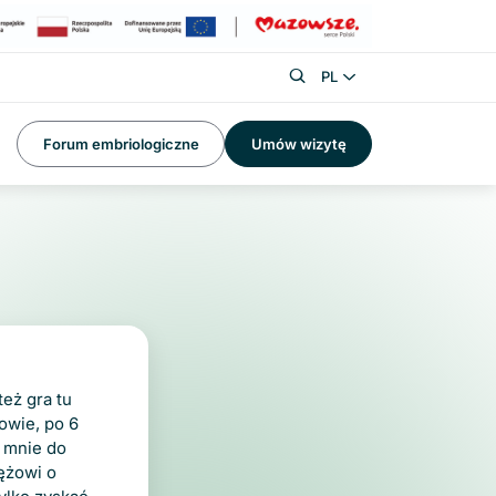
PL
Forum embriologiczne
Umów wizytę
też gra tu
owie, po 6
y mnie do
mężowi o